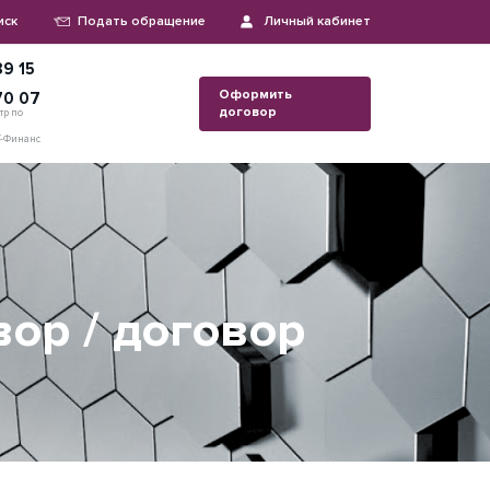
иск
Подать обращение
Личный кабинет
9 15
Оформить
70 07
договор
тр по
Т-Финанс
ор / договор