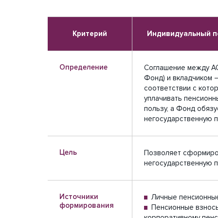
Критерий
Индивидуальный п
Определение
Соглашение между АО
Фонд) и вкладчиком –
соответствии с кото
уплачивать пенсионн
пользу, а Фонд обязу
негосударственную 
Цель
Позволяет сформиро
негосударственную 
Источники
Личные пенсионны
формирования
Пенсионные взнос
корпоративному пенс