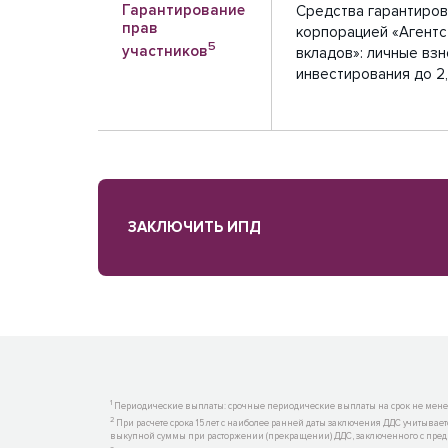
Гарантирование
Средства гарантиров
прав
корпорацией «Агентс
5
участников
вкладов»: личные взн
инвестирования до 2,
ЗАКЛЮЧИТЬ ИПД
1
Периодические выплаты: срочные периодические выплаты на срок не менее
2
При расчете срока 15 лет с наиболее ранней даты заключения ДДС учитывает
выкупной суммы при расторжении (прекращении) ДДС, заключенного с преды