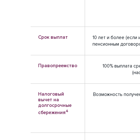
Срок выплат
10 лет и более (если
пенсионным договор
Правопреемство
100% выплата ср
(на
Налоговый
Возможность получен
вычет на
долгосрочные
4
сбережения