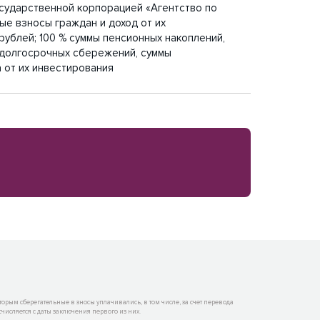
сударственной корпорацией «Агентство по
ые взносы граждан и доход от их
 рублей; 100 % суммы пенсионных накоплений,
 долгосрочных сбережений, суммы
 от их инвестирования
орым сберегательные в зносы уплачивались, в том числе, за счет перевода
исляется с даты заключения первого из них.