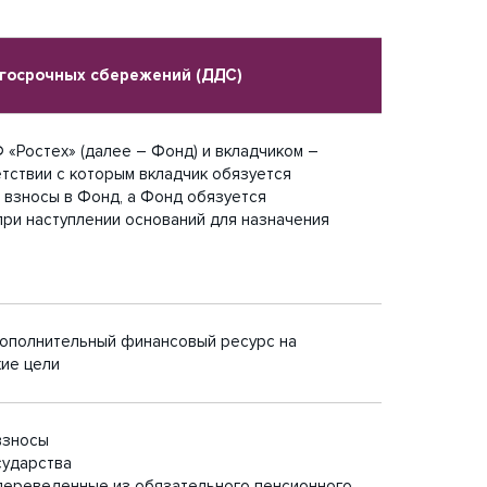
госрочных сбережений (ДДС)
«Ростех» (далее – Фонд) и вкладчиком –
тствии с которым вкладчик обязуется
 взносы в Фонд, а Фонд обязуется
при наступлении оснований для назначения
ополнительный финансовый ресурс на
ие цели
взносы
сударства
переведенные из обязательного пенсионного