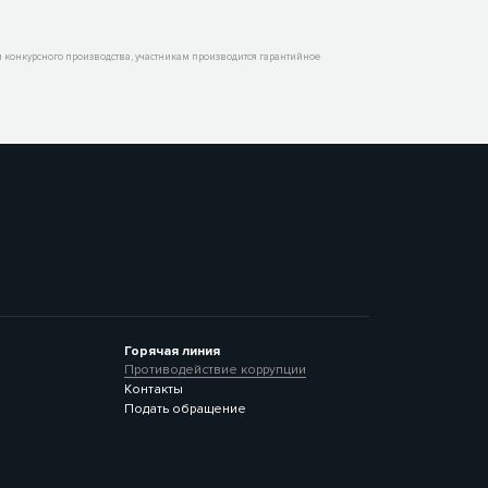
конкурсного производства, участникам производится гарантийное
Горячая линия
Противодействие коррупции
Контакты
Подать обращение