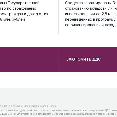
аны Государственной
Средства гарантированы Го
тво по страхованию
страхованию вкладов»: личн
осы граждан и доход от их
инвестирования до 2,8 млн.
8 млн. рублей
переведенных в программу
софинансирования и дохода
ЗАКЛЮЧИТЬ ДДС
 5 лет или пожизненная периодическая выплата.
ся срок действия одного либо нескольких последовательно заключенных в пользу участника ДДС, по кот
дущим НПФ. Если участником последовательно заключалось несколько договоров, указанный срок исч