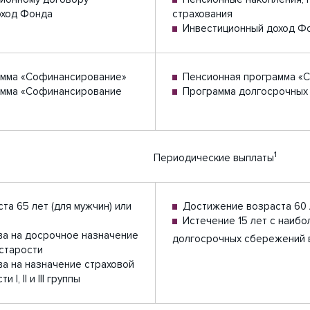
оход Фонда
страхования
Инвестиционный доход Ф
амма «Софинансирование»
Пенсионная программа «
амма «Софинансирование
Программа долгосрочных
1
Периодические выплаты
а 65 лет (для мужчин) или
Достижение возраста 60 л
Истечение 15 лет с наиб
а на досрочное назначение
долгосрочных сбережений в
 старости
а на назначение страховой
I, II и III группы