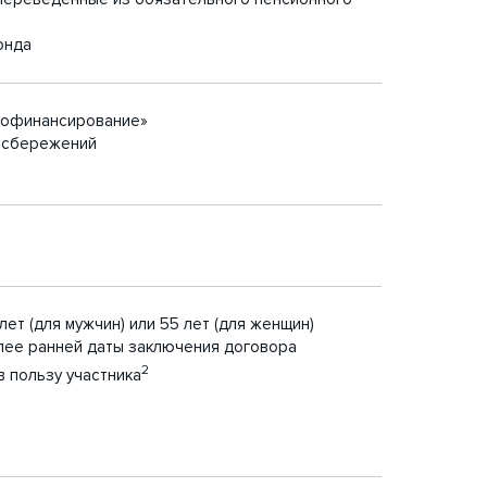
онда
Софинансирование»
 сбережений
ет (для мужчин) или 55 лет (для женщин)
олее ранней даты заключения договора
2
 пользу участника