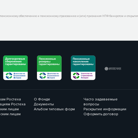
пенсионному обеспечению и пенсионному страхованию и (или) признания НПФ банкротом и открытия 
кам Ростеха
О Фонде
Часто задаваемые
ациям Ростеха
Документы
вопросы
ким лицам
Альбом типовых форм
Раскрытие информации
ским лицам
Оформить договор