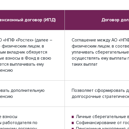
енсионный договор (ИПД)
Договор дол
 «НПФ «Ростех» (далее –
Соглашение между АО «НПФ 
 физическим лицом, в
физическим лицом, в соотве
рым вкладчик обязуется
уплачивать сберегательные
ые взносы в Фонд в свою
осуществлять ему выплаты 
ется выплачивать ему
таких выплат
пенсию
вать дополнительную
Позволяет сформировать д
пенсию
долгосрочные стратегическ
е взносы
Личные сберегательные 
ы работодателя по
Софинансирование от го
ионному договору
Пенсионные накопления, 