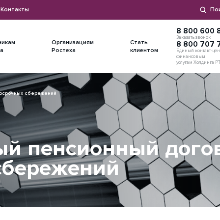
Контакты
По
8 800 600 8
Заказать звонок
никам
Организациям
Стать
8 800 707 
а
Ростеха
клиентом
Единый контакт-цен
финансовым
услугам Холдинга Р
госрочных сбережений
й пенсионный догов
сбережений