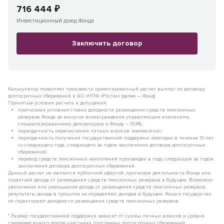
716 444 ₽
Инвестиционный доход Фонда
Заключить договор
Калькулятор позволяет произвести ориентировочный расчет выплат по договору
долгосрочных сбережений в АО «НПФ «Ростех» (далее — Фонд).
Принятые условия расчета и допущения:
прогнозная условная ставка доходности размещения средств пенсионных
резервов Фонда за минусом вознаграждения управляющим компаниям,
специализированному депозитарию и Фонду – 10,4%;
периодичность перечисления личных взносов: ежемесячно;
периодичность получения государственной поддержки: ежегодно в течение 10 лет
со следующего года, следующего за годом заключения договора долгосрочных
сбережений;
перевод средств пенсионных накоплений произведен в году, следующим за годом
заключения договора долгосрочных сбережений.
Данный расчет не является публичной офертой, прогнозом деятельности Фонда или
гарантией дохода от размещения средств пенсионных резервов в будущем. Возможно
увеличение или уменьшение дохода от размещения средств пенсионных резервов,
результаты дохода в прошлом не определяют доходов в будущем. Фонд и государство
не гарантируют доходности размещения средств пенсионных резервов.
* Размер государственной поддержки зависит от суммы личных взносов и уровня
среднемесячного дохода участника программы долгосрочных сбережений: