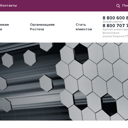
Контакты
По
8 800 600 8
Заказать звонок
никам
Организациям
Стать
8 800 707 
а
Ростеха
клиентом
Единый контакт-цен
финансовым
услугам Холдинга Р