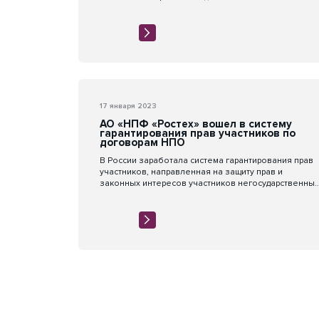
17 января 2023
АО «НПФ «Ростех» вошел в систему
гарантирования прав участников по
договорам НПО
В России заработала система гарантирования прав
участников, направленная на защиту прав и
законных интересов участников негосударственных
пенсионных фондов в рамках деятельности по
негосударственному пенсионному обеспечению.